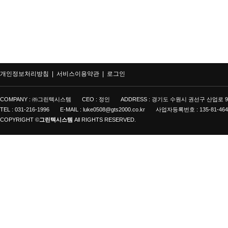
개인정보처리방침 |
서비스이용약관 |
로그인
COMPANY : ㈜그린텍시스템
CEO : 정인
ADDRESS : 경기도 수원시 권선구 산업로 9
TEL : 031-216-1996
E-MAIL : luke0508@gts2000.co.kr
사업자등록번호 : 135-81-464
COPYRIGHT ©
그린텍시스템
All RIGHTS RESERVED.