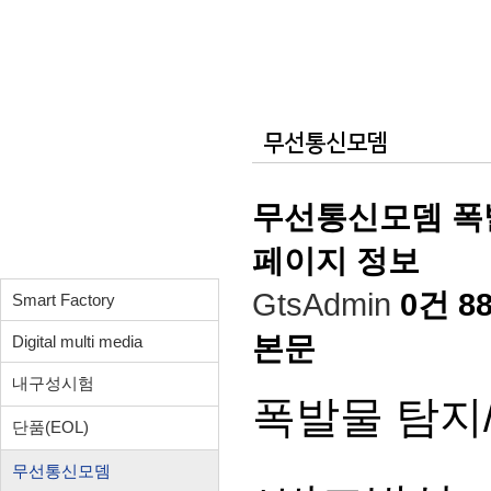
무선통신모뎀
제품소개
무선통신모뎀 폭
페이지 정보
GtsAdmin
0건
8
Smart Factory
본문
Digital multi media
내구성시험
폭발물 탐지
단품(EOL)
무선통신모뎀