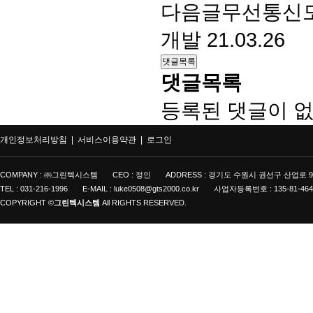
다음글
무선통신모뎀 
개발
21.03.26
댓글목록
댓글목록
등록된 댓글이 없
개인정보처리방침 |
서비스이용약관 |
로그인
COMPANY : ㈜그린텍시스템
CEO : 정인
ADDRESS : 경기도 수원시 권선구 산업로 9
TEL : 031-216-1996
E-MAIL : luke0508@gts2000.co.kr
사업자등록번호 : 135-81-464
COPYRIGHT ©
그린텍시스템
All RIGHTS RESERVED.