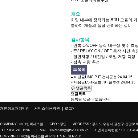
개요
차량 내부에 장착되는 BDU 모듈의 
통하여 제품의 품질 관리하는 설비
검사항목
· 반복 ON/OFF 동작 내구성 횟수 측
· EV RELAY ON / OFF 동작 시간 측
· 절연저항 / 내전압 / 코일 저항 측정
· 접촉 저항 측정
목록
이전글
HMC PJT 검사공정
24.04.15
다음글
LS e-모빌리티솔루션
24.04.15
댓글목록
댓글목록
등록된 댓글이 없습니다.
개인정보처리방침 |
서비스이용약관 |
로그인
COMPANY : ㈜그린텍시스템
CEO : 정인
ADDRESS : 경기도 수원시 권선구 산업로 9
TEL : 031-216-1996
E-MAIL : luke0508@gts2000.co.kr
사업자등록번호 : 135-81-464
COPYRIGHT ©
그린텍시스템
All RIGHTS RESERVED.