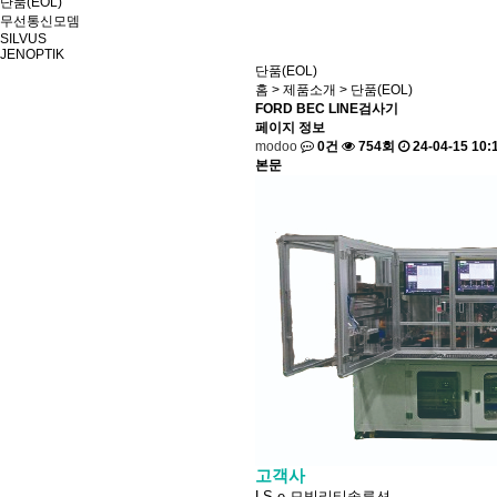
단품(EOL)
무선통신모뎀
SILVUS
JENOPTIK
단품(EOL)
홈
>
제품소개
>
단품(EOL)
FORD BEC LINE검사기
페이지 정보
modoo
0건
754회
24-04-15 10:
본문
고객사
LS e-모빌리티솔루션