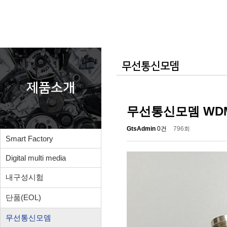
무선통신모뎀
제품소개
무선통신모뎀 WDM
GtsAdmin
0건
796회
Smart Factory
Digital multi media
내구성시험
단품(EOL)
무선통신모뎀