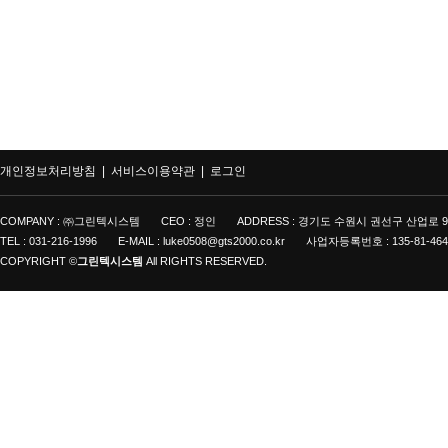
개인정보처리방침 |
서비스이용약관 |
로그인
COMPANY : ㈜그린텍시스템
CEO : 정인
ADDRESS : 경기도 수원시 권선구 산업로 9
TEL : 031-216-1996
E-MAIL : luke0508@gts2000.co.kr
사업자등록번호 : 135-81-464
COPYRIGHT ©
그린텍시스템
All RIGHTS RESERVED.